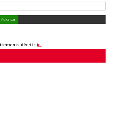
Autoriser
aitements décrits
ici