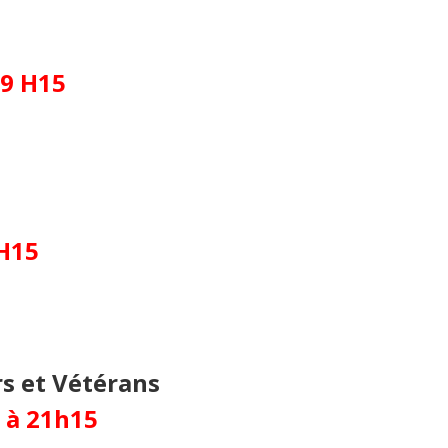
19 H15
 H15
rs et Vétérans
 à 21h15