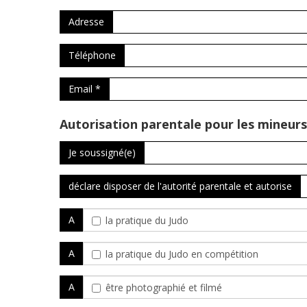
Adresse
Téléphone
Email *
Autorisation parentale pour les mineurs
Je soussigné(e)
déclare disposer de l'autorité parentale et autorise
A
la pratique du Judo
A
la pratique du Judo en compétition
A
être photographié et filmé