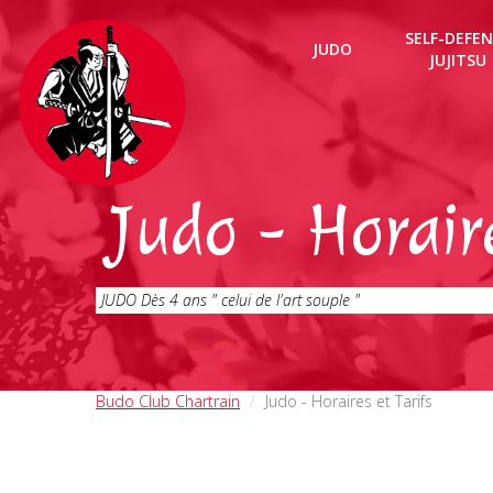
SELF-DEFEN
JUDO
JUJITSU
Judo - Horaire
JUDO Dès 4 ans " celui de l'art souple "
Budo Club Chartrain
Judo - Horaires et Tarifs